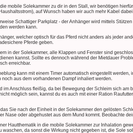
ie mobile Solekammer zu dir in den Stall, wir benötigen hierf
Haushaltsstrom), auf Wunsch haben wir auch mehr Kabel dabei
erweise Schattiger Parkplatz - der Anhänger wird mittels Stützen
aden werden kann.
hänger, welcher optisch für das Pferd nicht anders als jeder a
ladesichere Pferde geben.
uem in der Solekammer, alle Klappen und Fenster sind geschlos
edienen kannst. Sollte es dennoch während der Mietdauer Prob
isch erreichbar.
neblung kann mit einem Timer automatisch eingestellt werden, i
n noch aus dem vorhandenen Dampf inhaliert werden.
rd im Anschluss fleißig, da bei Bewegung der Schleim sich am 
 nicht möglich sein, kannst du es auch mit einer Ration Raufutt
 das Sie nach der Einheit in der Solekammer den gelösten Schl
der Nase oder abgehustet aus dem Mund kommt. Beobachte dei
iner Hautthematik in die mobile Solekammer zur Inhalation gewe
zu waschen, da sonst die Wirkung nicht gegeben ist, die Sole so