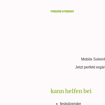
Pferdeatem & Pferdehufe
Mobile Soleinha
Jetzt perfekt ergä
kann helfen bei
festsitzender