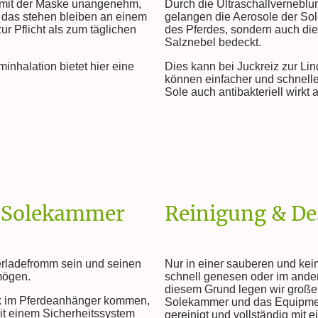
on mit der Maske unangenehm,
Durch die Ultraschallvernebl
 das stehen bleiben an einem
gelangen die Aerosole der Sole 
ur Pflicht als zum täglichen
des Pferdes, sondern auch di
Salznebel bedeckt.
nhalation bietet hier eine
Dies kann bei Juckreiz zur L
können einfacher und schnelle
Sole auch antibakteriell wirkt a
er Solekammer
Reinigung & De
verladefromm sein und seinen
Nur in einer sauberen und k
mögen.
schnell genesen oder im ander
diesem Grund legen wir große
ik im Pferdeanhänger kommen,
Solekammer und das Equipmen
it einem Sicherheitssystem
gereinigt und vollständig mit